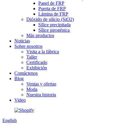
Panel de FRP
Puerta de FRP
Lámina de FRP
Dióxido de silicio (SiO2)
Sílice precipitada
Sílice pirogénica
Más productos
Noticias
Sobre nosotros
Visita a la fábrica
Taller
Certificado
Exhibición
Contáctenos
Blog
Ventas y ofertas
Moda
Nuestra historia
Video
English