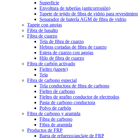
Superficie
Envoltura de tuberías (anticorrosión)
Tapete de tejido de fibra de vidrio para revestimie
Separador de batería AGM de fibra de vidrio
Tapete con agujas
Fibra de basalto
Fibra de cuarzo
Tela de fibra de cuarzo
Hebras cortadas de fibra de cuarzo
Estera de cuarzo con agujas
Hilo de fibra de cuarzo
Fibra de carbón activado
Fieltro (tapete)
Tela
Fibra de carbono especial
Tela conductora de fibra de carbono
Fieltro de carbono
Fieltro de grafito conductor de electrodos
Pasta de carbono conductora
Polvo de carbón
Fibra de carbono y aramida
Fibra de carbono
Fibra de aramida
Productos de FRP
Barra de refuerzo/anclaje de FRP