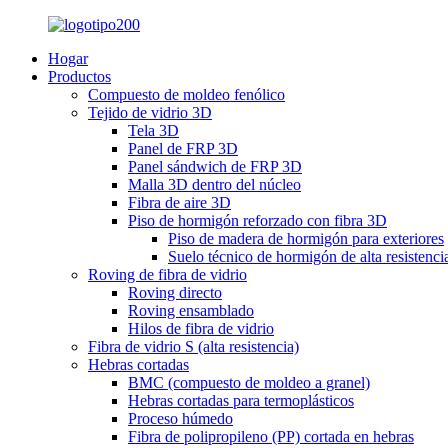
Hogar
Productos
Compuesto de moldeo fenólico
Tejido de vidrio 3D
Tela 3D
Panel de FRP 3D
Panel sándwich de FRP 3D
Malla 3D dentro del núcleo
Fibra de aire 3D
Piso de hormigón reforzado con fibra 3D
Piso de madera de hormigón para exteriores
Suelo técnico de hormigón de alta resistenci
Roving de fibra de vidrio
Roving directo
Roving ensamblado
Hilos de fibra de vidrio
Fibra de vidrio S (alta resistencia)
Hebras cortadas
BMC (compuesto de moldeo a granel)
Hebras cortadas para termoplásticos
Proceso húmedo
Fibra de polipropileno (PP) cortada en hebras