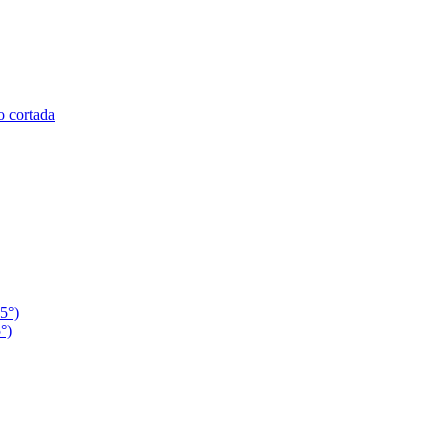
o cortada
45°)
5°)