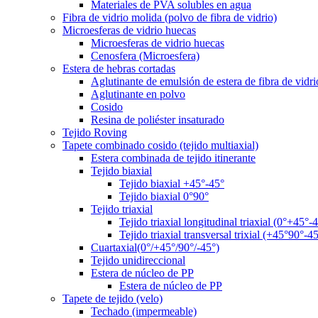
Materiales de PVA solubles en agua
Fibra de vidrio molida (polvo de fibra de vidrio)
Microesferas de vidrio huecas
Microesferas de vidrio huecas
Cenosfera (Microesfera)
Estera de hebras cortadas
Aglutinante de emulsión de estera de fibra de vidri
Aglutinante en polvo
Cosido
Resina de poliéster insaturado
Tejido Roving
Tapete combinado cosido (tejido multiaxial)
Estera combinada de tejido itinerante
Tejido biaxial
Tejido biaxial +45°-45°
Tejido biaxial 0°90°
Tejido triaxial
Tejido triaxial longitudinal triaxial (0°+45°-
Tejido triaxial transversal trixial (+45°90°-4
Cuartaxial(0°/+45°/90°/-45°)
Tejido unidireccional
Estera de núcleo de PP
Estera de núcleo de PP
Tapete de tejido (velo)
Techado (impermeable)