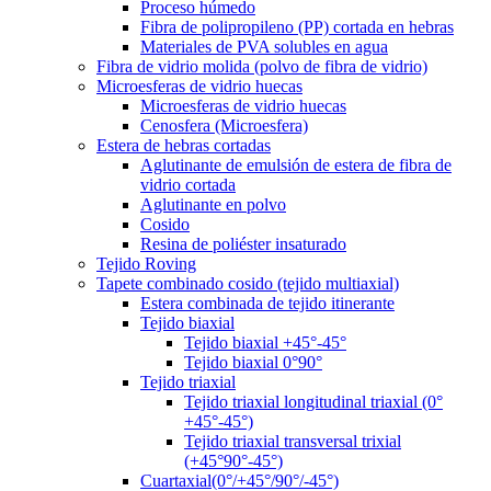
Proceso húmedo
Fibra de polipropileno (PP) cortada en hebras
Materiales de PVA solubles en agua
Fibra de vidrio molida (polvo de fibra de vidrio)
Microesferas de vidrio huecas
Microesferas de vidrio huecas
Cenosfera (Microesfera)
Estera de hebras cortadas
Aglutinante de emulsión de estera de fibra de
vidrio cortada
Aglutinante en polvo
Cosido
Resina de poliéster insaturado
Tejido Roving
Tapete combinado cosido (tejido multiaxial)
Estera combinada de tejido itinerante
Tejido biaxial
Tejido biaxial +45°-45°
Tejido biaxial 0°90°
Tejido triaxial
Tejido triaxial longitudinal triaxial (0°
+45°-45°)
Tejido triaxial transversal trixial
(+45°90°-45°)
Cuartaxial(0°/+45°/90°/-45°)