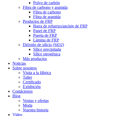
Polvo de carbón
Fibra de carbono y aramida
Fibra de carbono
Fibra de aramida
Productos de FRP
Barra de refuerzo/anclaje de FRP
Panel de FRP
Puerta de FRP
Lámina de FRP
Dióxido de silicio (SiO2)
Sílice precipitada
Sílice pirogénica
Más productos
Noticias
Sobre nosotros
Visita a la fábrica
Taller
Certificado
Exhibición
Contáctenos
Blog
Ventas y ofertas
Moda
Nuestra historia
Video