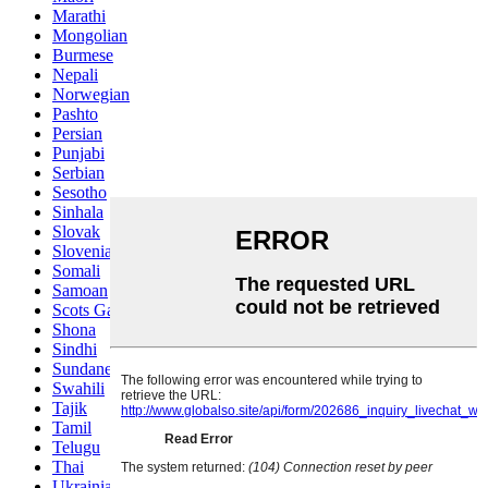
Marathi
Mongolian
Burmese
Nepali
Norwegian
Pashto
Persian
Punjabi
Serbian
Sesotho
Sinhala
Slovak
Slovenian
Somali
Samoan
Scots Gaelic
Shona
Sindhi
Sundanese
Swahili
Tajik
Tamil
Telugu
Thai
Ukrainian