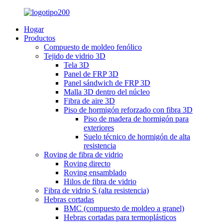
Hogar
Productos
Compuesto de moldeo fenólico
Tejido de vidrio 3D
Tela 3D
Panel de FRP 3D
Panel sándwich de FRP 3D
Malla 3D dentro del núcleo
Fibra de aire 3D
Piso de hormigón reforzado con fibra 3D
Piso de madera de hormigón para
exteriores
Suelo técnico de hormigón de alta
resistencia
Roving de fibra de vidrio
Roving directo
Roving ensamblado
Hilos de fibra de vidrio
Fibra de vidrio S (alta resistencia)
Hebras cortadas
BMC (compuesto de moldeo a granel)
Hebras cortadas para termoplásticos