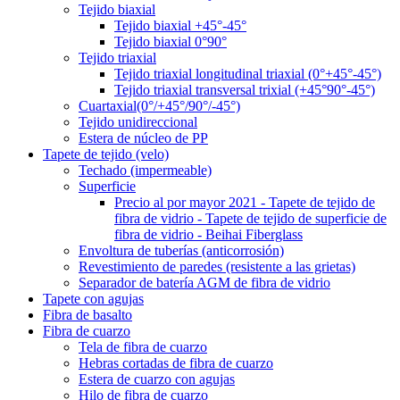
Tejido biaxial
Tejido biaxial +45°-45°
Tejido biaxial 0°90°
Tejido triaxial
Tejido triaxial longitudinal triaxial (0°+45°-45°)
Tejido triaxial transversal trixial (+45°90°-45°)
Cuartaxial(0°/+45°/90°/-45°)
Tejido unidireccional
Estera de núcleo de PP
Tapete de tejido (velo)
Techado (impermeable)
Superficie
Precio al por mayor 2021 - Tapete de tejido de
fibra de vidrio - Tapete de tejido de superficie de
fibra de vidrio - Beihai Fiberglass
Envoltura de tuberías (anticorrosión)
Revestimiento de paredes (resistente a las grietas)
Separador de batería AGM de fibra de vidrio
Tapete con agujas
Fibra de basalto
Fibra de cuarzo
Tela de fibra de cuarzo
Hebras cortadas de fibra de cuarzo
Estera de cuarzo con agujas
Hilo de fibra de cuarzo