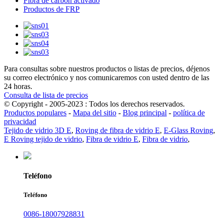
Fibra de carbón activado
Productos de FRP
Para consultas sobre nuestros productos o listas de precios, déjenos
su correo electrónico y nos comunicaremos con usted dentro de las
24 horas.
Consulta de lista de precios
© Copyright - 2005-2023 : Todos los derechos reservados.
Productos populares
-
Mapa del sitio
-
Blog principal
-
política de
privacidad
Tejido de vidrio 3D E
,
Roving de fibra de vidrio E
,
E-Glass Roving
,
E Roving tejido de vidrio
,
Fibra de vidrio E
,
Fibra de vidrio
,
Teléfono
Teléfono
0086-18007928831