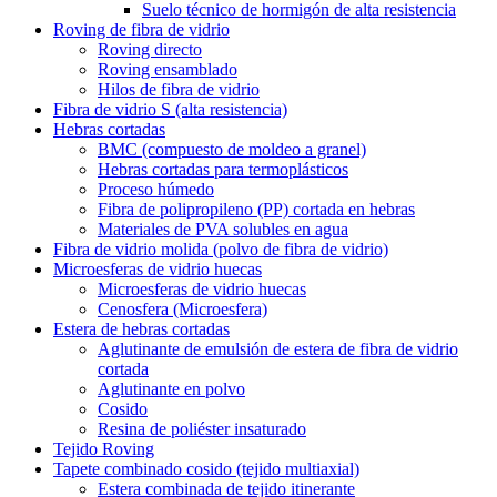
Suelo técnico de hormigón de alta resistencia
Roving de fibra de vidrio
Roving directo
Roving ensamblado
Hilos de fibra de vidrio
Fibra de vidrio S (alta resistencia)
Hebras cortadas
BMC (compuesto de moldeo a granel)
Hebras cortadas para termoplásticos
Proceso húmedo
Fibra de polipropileno (PP) cortada en hebras
Materiales de PVA solubles en agua
Fibra de vidrio molida (polvo de fibra de vidrio)
Microesferas de vidrio huecas
Microesferas de vidrio huecas
Cenosfera (Microesfera)
Estera de hebras cortadas
Aglutinante de emulsión de estera de fibra de vidrio
cortada
Aglutinante en polvo
Cosido
Resina de poliéster insaturado
Tejido Roving
Tapete combinado cosido (tejido multiaxial)
Estera combinada de tejido itinerante