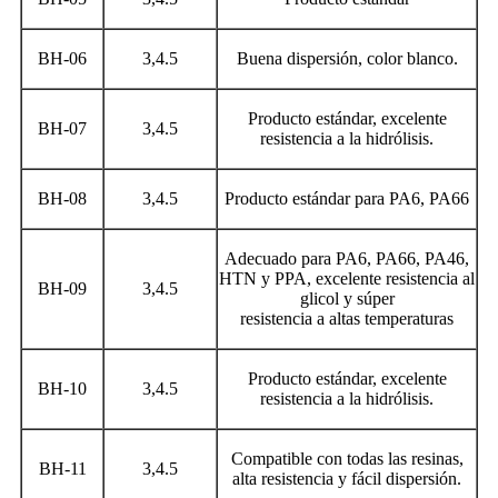
BH-06
3,4.5
Buena dispersión, color blanco.
Producto estándar, excelente
BH-07
3,4.5
resistencia a la hidrólisis.
BH-08
3,4.5
Producto estándar para PA6, PA66
Adecuado para PA6, PA66, PA46,
HTN y PPA, excelente resistencia al
BH-09
3,4.5
glicol y súper
resistencia a altas temperaturas
Producto estándar, excelente
BH-10
3,4.5
resistencia a la hidrólisis.
Compatible con todas las resinas,
BH-11
3,4.5
alta resistencia y fácil dispersión.