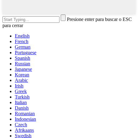
Presione enter para buscar o ESC
para cerrar
English
French
German
Portuguese
Spanish
Russian
Japanese
Korean
Arabic
Irish
Greek
Turkish
Italian
Danish
Romanian
Indonesian
Czech
Afrikaans
Swedish