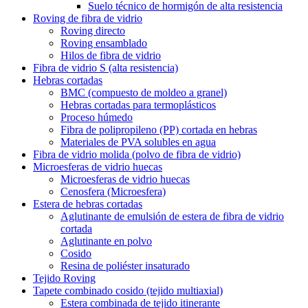
Suelo técnico de hormigón de alta resistencia
Roving de fibra de vidrio
Roving directo
Roving ensamblado
Hilos de fibra de vidrio
Fibra de vidrio S (alta resistencia)
Hebras cortadas
BMC (compuesto de moldeo a granel)
Hebras cortadas para termoplásticos
Proceso húmedo
Fibra de polipropileno (PP) cortada en hebras
Materiales de PVA solubles en agua
Fibra de vidrio molida (polvo de fibra de vidrio)
Microesferas de vidrio huecas
Microesferas de vidrio huecas
Cenosfera (Microesfera)
Estera de hebras cortadas
Aglutinante de emulsión de estera de fibra de vidrio
cortada
Aglutinante en polvo
Cosido
Resina de poliéster insaturado
Tejido Roving
Tapete combinado cosido (tejido multiaxial)
Estera combinada de tejido itinerante