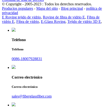
© Copyright - 2005-2023 : Todos los derechos reservados.
Productos populares
-
Mapa del sitio
-
Blog principal
-
política de
privacidad
E Roving tejido de vidrio
,
Roving de fibra de vidrio E
,
Fibra de
vidrio E
,
Fibra de vidrio
,
E-Glass Roving
,
Tejido de vidrio 3D E
,
Teléfono
Teléfono
0086-18007928831
Correo electrónico
Correo electrónico
sales@fiberglassfiber.com