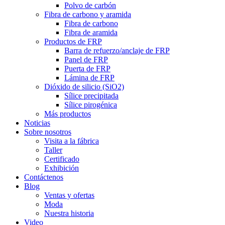
Polvo de carbón
Fibra de carbono y aramida
Fibra de carbono
Fibra de aramida
Productos de FRP
Barra de refuerzo/anclaje de FRP
Panel de FRP
Puerta de FRP
Lámina de FRP
Dióxido de silicio (SiO2)
Sílice precipitada
Sílice pirogénica
Más productos
Noticias
Sobre nosotros
Visita a la fábrica
Taller
Certificado
Exhibición
Contáctenos
Blog
Ventas y ofertas
Moda
Nuestra historia
Video