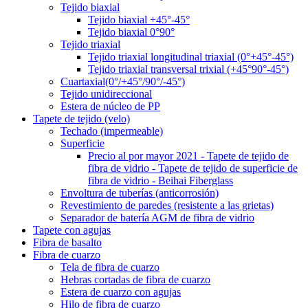
Tejido biaxial
Tejido biaxial +45°-45°
Tejido biaxial 0°90°
Tejido triaxial
Tejido triaxial longitudinal triaxial (0°+45°-45°)
Tejido triaxial transversal trixial (+45°90°-45°)
Cuartaxial(0°/+45°/90°/-45°)
Tejido unidireccional
Estera de núcleo de PP
Tapete de tejido (velo)
Techado (impermeable)
Superficie
Precio al por mayor 2021 - Tapete de tejido de
fibra de vidrio - Tapete de tejido de superficie de
fibra de vidrio - Beihai Fiberglass
Envoltura de tuberías (anticorrosión)
Revestimiento de paredes (resistente a las grietas)
Separador de batería AGM de fibra de vidrio
Tapete con agujas
Fibra de basalto
Fibra de cuarzo
Tela de fibra de cuarzo
Hebras cortadas de fibra de cuarzo
Estera de cuarzo con agujas
Hilo de fibra de cuarzo