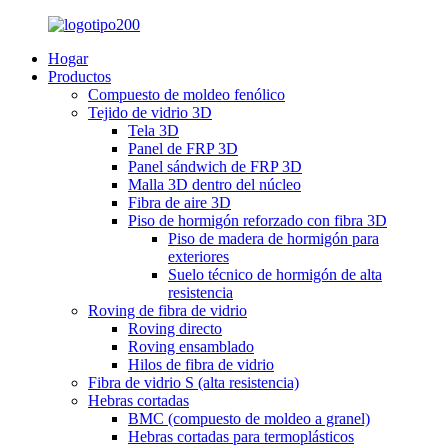
Hogar
Productos
Compuesto de moldeo fenólico
Tejido de vidrio 3D
Tela 3D
Panel de FRP 3D
Panel sándwich de FRP 3D
Malla 3D dentro del núcleo
Fibra de aire 3D
Piso de hormigón reforzado con fibra 3D
Piso de madera de hormigón para
exteriores
Suelo técnico de hormigón de alta
resistencia
Roving de fibra de vidrio
Roving directo
Roving ensamblado
Hilos de fibra de vidrio
Fibra de vidrio S (alta resistencia)
Hebras cortadas
BMC (compuesto de moldeo a granel)
Hebras cortadas para termoplásticos