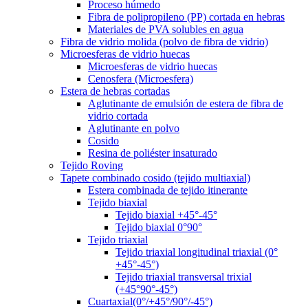
Proceso húmedo
Fibra de polipropileno (PP) cortada en hebras
Materiales de PVA solubles en agua
Fibra de vidrio molida (polvo de fibra de vidrio)
Microesferas de vidrio huecas
Microesferas de vidrio huecas
Cenosfera (Microesfera)
Estera de hebras cortadas
Aglutinante de emulsión de estera de fibra de
vidrio cortada
Aglutinante en polvo
Cosido
Resina de poliéster insaturado
Tejido Roving
Tapete combinado cosido (tejido multiaxial)
Estera combinada de tejido itinerante
Tejido biaxial
Tejido biaxial +45°-45°
Tejido biaxial 0°90°
Tejido triaxial
Tejido triaxial longitudinal triaxial (0°
+45°-45°)
Tejido triaxial transversal trixial
(+45°90°-45°)
Cuartaxial(0°/+45°/90°/-45°)