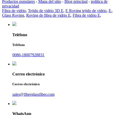
Productos populares
-
Mapa del sitio
-
Blog principal
-
política de
privacidad
Fibra de vidrio
,
Tejido de vidrio 3D E
,
E Roving tejido de vidrio
,
E-
Glass Roving
,
Roving de fibra de vidrio E
,
Fibra de vidrio E
,
Teléfono
Teléfono
0086-18007928831
Correo electrónico
Correo electrónico
sales@fiberglassfiber.com
WhatsApp