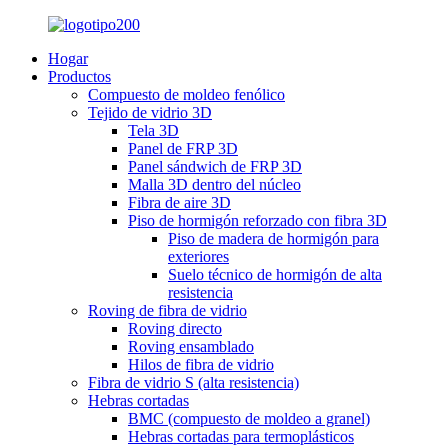
Hogar
Productos
Compuesto de moldeo fenólico
Tejido de vidrio 3D
Tela 3D
Panel de FRP 3D
Panel sándwich de FRP 3D
Malla 3D dentro del núcleo
Fibra de aire 3D
Piso de hormigón reforzado con fibra 3D
Piso de madera de hormigón para
exteriores
Suelo técnico de hormigón de alta
resistencia
Roving de fibra de vidrio
Roving directo
Roving ensamblado
Hilos de fibra de vidrio
Fibra de vidrio S (alta resistencia)
Hebras cortadas
BMC (compuesto de moldeo a granel)
Hebras cortadas para termoplásticos