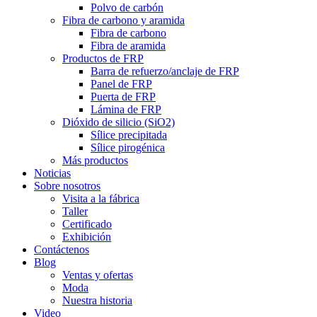
Polvo de carbón
Fibra de carbono y aramida
Fibra de carbono
Fibra de aramida
Productos de FRP
Barra de refuerzo/anclaje de FRP
Panel de FRP
Puerta de FRP
Lámina de FRP
Dióxido de silicio (SiO2)
Sílice precipitada
Sílice pirogénica
Más productos
Noticias
Sobre nosotros
Visita a la fábrica
Taller
Certificado
Exhibición
Contáctenos
Blog
Ventas y ofertas
Moda
Nuestra historia
Video