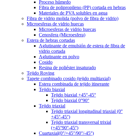
Proceso húmedo
Fibra de polipropileno (PP) cortada en hebras
Materiales de PVA solubles en agua
Fibra de vidrio molida (polvo de fibra de vidrio)
Microesferas de vidrio huecas
Microesferas de vidrio huecas
Cenosfera (Microesfera)
Estera de hebras cortadas
Aglutinante de emulsión de estera de fibra de
vidrio cortada
Aglutinante en polvo
Cosido
Resina de poliéster insaturado
Tejido Roving
Tapete combinado cosido (tejido multiaxial)
Estera combinada de tejido itinerante
Tejido biaxial
Tejido biaxial +45°-45°
Tejido biaxial 0°90°
Tejido triaxial
Tejido triaxial longitudinal triaxial (0°
+45°-45°)
Tejido triaxial transversal trixial
(+45°90°-45°)
Cuartaxial(0°/+45°/90°/-45°)