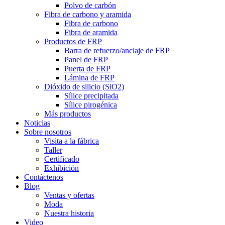
Polvo de carbón
Fibra de carbono y aramida
Fibra de carbono
Fibra de aramida
Productos de FRP
Barra de refuerzo/anclaje de FRP
Panel de FRP
Puerta de FRP
Lámina de FRP
Dióxido de silicio (SiO2)
Sílice precipitada
Sílice pirogénica
Más productos
Noticias
Sobre nosotros
Visita a la fábrica
Taller
Certificado
Exhibición
Contáctenos
Blog
Ventas y ofertas
Moda
Nuestra historia
Video