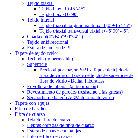
Tejido biaxial
Tejido biaxial +45°-45°
Tejido biaxial 0°90°
Tejido triaxial
Tejido triaxial longitudinal triaxial (0°+45°-45°)
Tejido triaxial transversal trixial (+45°90°-45°)
Cuartaxial(0°/+45°/90°/-45°)
Tejido unidireccional
Estera de núcleo de PP
Tapete de tejido (velo)
Techado (impermeable)
Superficie
Precio al por mayor 2021 - Tapete de tejido de
fibra de vidrio - Tapete de tejido de superficie de
fibra de vidrio - Beihai Fiberglass
Envoltura de tuberías (anticorrosión)
Revestimiento de paredes (resistente a las grietas)
Separador de batería AGM de fibra de vidrio
Tapete con agujas
Fibra de basalto
Fibra de cuarzo
Tela de fibra de cuarzo
Hebras cortadas de fibra de cuarzo
Estera de cuarzo con agujas
Hilo de fibra de cuarzo