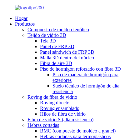
Hogar
Productos
Compuesto de moldeo fenólico
Tejido de vidrio 3D
Tela 3D
Panel de FRP 3D
Panel sándwich de FRP 3D
Malla 3D dentro del núcleo
Fibra de aire 3D
Piso de hormigón reforzado con fibra 3D
Piso de madera de hormigón para
exteriores
Suelo técnico de hormigón de alta
resistencia
Roving de fibra de vidrio
Roving directo
Roving ensamblado
Hilos de fibra de vidrio
Fibra de vidrio S (alta resistencia)
Hebras cortadas
BMC (compuesto de moldeo a granel)
Hebras cortadas para termoplásticos