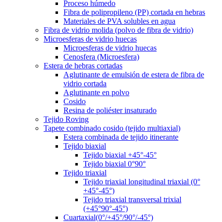
Proceso húmedo
Fibra de polipropileno (PP) cortada en hebras
Materiales de PVA solubles en agua
Fibra de vidrio molida (polvo de fibra de vidrio)
Microesferas de vidrio huecas
Microesferas de vidrio huecas
Cenosfera (Microesfera)
Estera de hebras cortadas
Aglutinante de emulsión de estera de fibra de
vidrio cortada
Aglutinante en polvo
Cosido
Resina de poliéster insaturado
Tejido Roving
Tapete combinado cosido (tejido multiaxial)
Estera combinada de tejido itinerante
Tejido biaxial
Tejido biaxial +45°-45°
Tejido biaxial 0°90°
Tejido triaxial
Tejido triaxial longitudinal triaxial (0°
+45°-45°)
Tejido triaxial transversal trixial
(+45°90°-45°)
Cuartaxial(0°/+45°/90°/-45°)