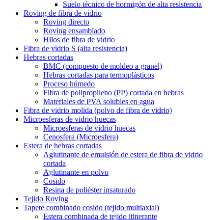
Suelo técnico de hormigón de alta resistencia
Roving de fibra de vidrio
Roving directo
Roving ensamblado
Hilos de fibra de vidrio
Fibra de vidrio S (alta resistencia)
Hebras cortadas
BMC (compuesto de moldeo a granel)
Hebras cortadas para termoplásticos
Proceso húmedo
Fibra de polipropileno (PP) cortada en hebras
Materiales de PVA solubles en agua
Fibra de vidrio molida (polvo de fibra de vidrio)
Microesferas de vidrio huecas
Microesferas de vidrio huecas
Cenosfera (Microesfera)
Estera de hebras cortadas
Aglutinante de emulsión de estera de fibra de vidrio
cortada
Aglutinante en polvo
Cosido
Resina de poliéster insaturado
Tejido Roving
Tapete combinado cosido (tejido multiaxial)
Estera combinada de tejido itinerante