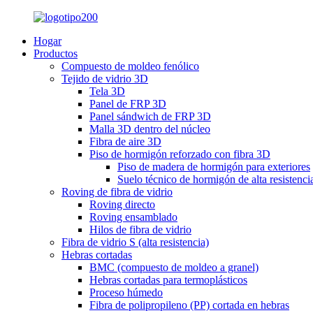
Hogar
Productos
Compuesto de moldeo fenólico
Tejido de vidrio 3D
Tela 3D
Panel de FRP 3D
Panel sándwich de FRP 3D
Malla 3D dentro del núcleo
Fibra de aire 3D
Piso de hormigón reforzado con fibra 3D
Piso de madera de hormigón para exteriores
Suelo técnico de hormigón de alta resistenci
Roving de fibra de vidrio
Roving directo
Roving ensamblado
Hilos de fibra de vidrio
Fibra de vidrio S (alta resistencia)
Hebras cortadas
BMC (compuesto de moldeo a granel)
Hebras cortadas para termoplásticos
Proceso húmedo
Fibra de polipropileno (PP) cortada en hebras