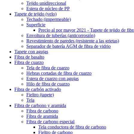
Tejido unidireccional
Estera de núcleo de PP
Tapete de tejido (velo)
Techado (impermeable)
Superficie
Precio al por mayor 2021 - Tapete de tejido de fibra
Envoltura de tuberías (anticorrosión)
Revestimiento de paredes (resistente a las grietas)
Separador de batería AGM de fibra de vidrio
Tapete con agujas
Fibra de basalto
Fibra de cuarzo
Tela de fibra de cuarzo
Hebras cortadas de fibra de cuarzo
Estera de cuarzo con agujas
Hilo de fibra de cuarzo
Fibra de carbón activado
Fieltro (tapete)
Tela
Fibra de carbono y aramida
Fibra de carbono
Fibra de aramida
Fibra de carbono especial
Tela conductora de fibra de carbono
Fieltro de carbono