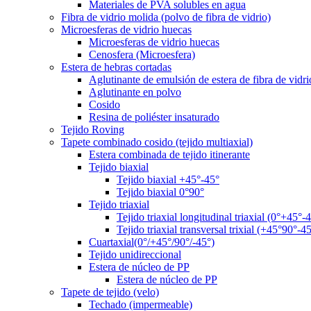
Materiales de PVA solubles en agua
Fibra de vidrio molida (polvo de fibra de vidrio)
Microesferas de vidrio huecas
Microesferas de vidrio huecas
Cenosfera (Microesfera)
Estera de hebras cortadas
Aglutinante de emulsión de estera de fibra de vidri
Aglutinante en polvo
Cosido
Resina de poliéster insaturado
Tejido Roving
Tapete combinado cosido (tejido multiaxial)
Estera combinada de tejido itinerante
Tejido biaxial
Tejido biaxial +45°-45°
Tejido biaxial 0°90°
Tejido triaxial
Tejido triaxial longitudinal triaxial (0°+45°-
Tejido triaxial transversal trixial (+45°90°-4
Cuartaxial(0°/+45°/90°/-45°)
Tejido unidireccional
Estera de núcleo de PP
Estera de núcleo de PP
Tapete de tejido (velo)
Techado (impermeable)