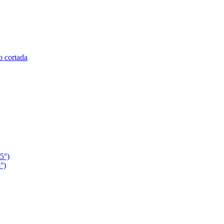
o cortada
45°)
5°)