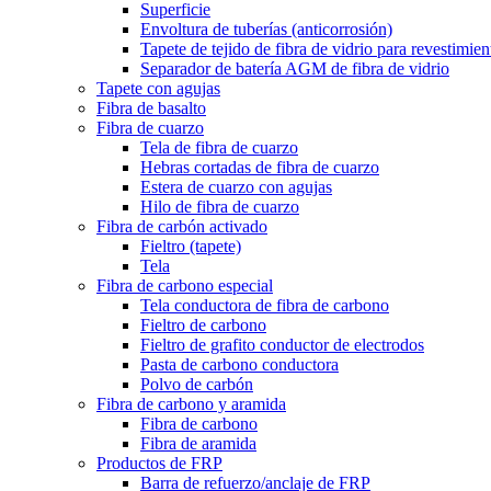
Superficie
Envoltura de tuberías (anticorrosión)
Tapete de tejido de fibra de vidrio para revestimie
Separador de batería AGM de fibra de vidrio
Tapete con agujas
Fibra de basalto
Fibra de cuarzo
Tela de fibra de cuarzo
Hebras cortadas de fibra de cuarzo
Estera de cuarzo con agujas
Hilo de fibra de cuarzo
Fibra de carbón activado
Fieltro (tapete)
Tela
Fibra de carbono especial
Tela conductora de fibra de carbono
Fieltro de carbono
Fieltro de grafito conductor de electrodos
Pasta de carbono conductora
Polvo de carbón
Fibra de carbono y aramida
Fibra de carbono
Fibra de aramida
Productos de FRP
Barra de refuerzo/anclaje de FRP