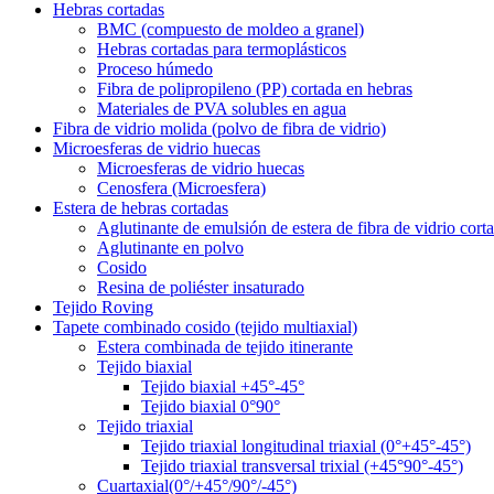
Hebras cortadas
BMC (compuesto de moldeo a granel)
Hebras cortadas para termoplásticos
Proceso húmedo
Fibra de polipropileno (PP) cortada en hebras
Materiales de PVA solubles en agua
Fibra de vidrio molida (polvo de fibra de vidrio)
Microesferas de vidrio huecas
Microesferas de vidrio huecas
Cenosfera (Microesfera)
Estera de hebras cortadas
Aglutinante de emulsión de estera de fibra de vidrio cort
Aglutinante en polvo
Cosido
Resina de poliéster insaturado
Tejido Roving
Tapete combinado cosido (tejido multiaxial)
Estera combinada de tejido itinerante
Tejido biaxial
Tejido biaxial +45°-45°
Tejido biaxial 0°90°
Tejido triaxial
Tejido triaxial longitudinal triaxial (0°+45°-45°)
Tejido triaxial transversal trixial (+45°90°-45°)
Cuartaxial(0°/+45°/90°/-45°)