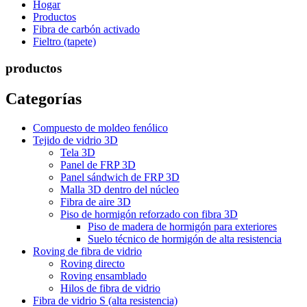
Hogar
Productos
Fibra de carbón activado
Fieltro (tapete)
productos
Categorías
Compuesto de moldeo fenólico
Tejido de vidrio 3D
Tela 3D
Panel de FRP 3D
Panel sándwich de FRP 3D
Malla 3D dentro del núcleo
Fibra de aire 3D
Piso de hormigón reforzado con fibra 3D
Piso de madera de hormigón para exteriores
Suelo técnico de hormigón de alta resistencia
Roving de fibra de vidrio
Roving directo
Roving ensamblado
Hilos de fibra de vidrio
Fibra de vidrio S (alta resistencia)