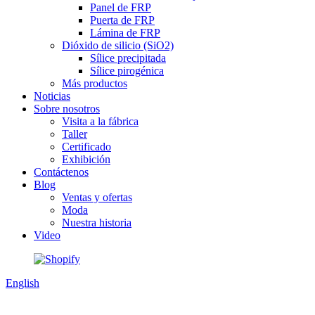
Panel de FRP
Puerta de FRP
Lámina de FRP
Dióxido de silicio (SiO2)
Sílice precipitada
Sílice pirogénica
Más productos
Noticias
Sobre nosotros
Visita a la fábrica
Taller
Certificado
Exhibición
Contáctenos
Blog
Ventas y ofertas
Moda
Nuestra historia
Video
English